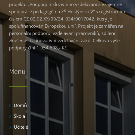
projektu „Podpora inkluzivního vzdělávání a vzájemné
spolupráce pedagogů na ZŠ Hostýnská V“ s registračním
číslem CZ.02.02.XX/00/24_034/0017042, který je
spolufinancován Evropskou unií. Projekt je zaměřen na
personální podporu, vzdělávání pracovníků, sdílení
zkušeností a inovativní vzdělávání žáků. Celková výše
podpory činí 1 954 608,- Kč.
Menu
Domů
Škola
Učitelé