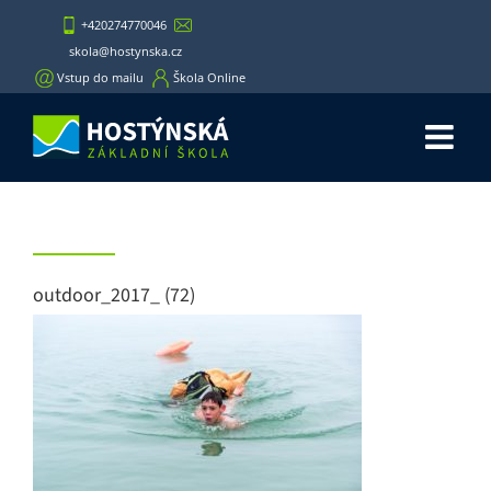
Skip
+420274770046
to
skola@hostynska.cz
content
Vstup do mailu
Škola Online
outdoor_2017_ (72)
outdoor_2017_ (72)