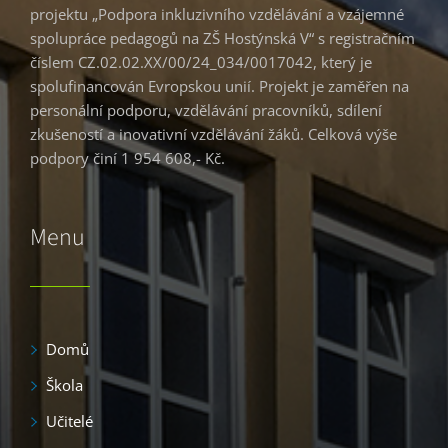
projektu „Podpora inkluzivního vzdělávání a vzájemné
spolupráce pedagogů na ZŠ Hostýnská V“ s registračním
číslem CZ.02.02.XX/00/24_034/0017042, který je
spolufinancován Evropskou unií. Projekt je zaměřen na
personální podporu, vzdělávání pracovníků, sdílení
zkušeností a inovativní vzdělávání žáků. Celková výše
podpory činí 1 954 608,- Kč.
Menu
Domů
Škola
Učitelé