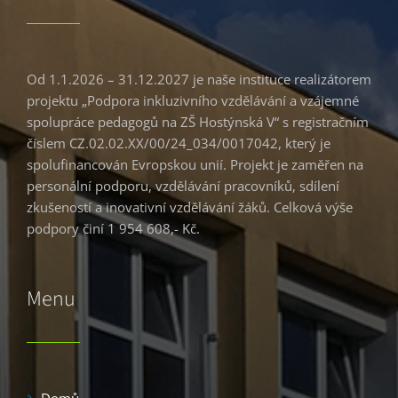
Od 1.1.2026 – 31.12.2027 je naše instituce realizátorem
projektu „Podpora inkluzivního vzdělávání a vzájemné
spolupráce pedagogů na ZŠ Hostýnská V“ s registračním
číslem CZ.02.02.XX/00/24_034/0017042, který je
spolufinancován Evropskou unií. Projekt je zaměřen na
personální podporu, vzdělávání pracovníků, sdílení
zkušeností a inovativní vzdělávání žáků. Celková výše
podpory činí 1 954 608,- Kč.
Menu
Domů