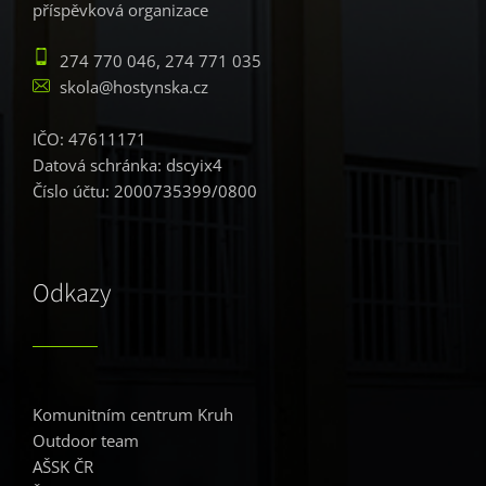
příspěvková organizace
274 770 046, 274 771 035
skola@hostynska.cz
IČO: 47611171
Datová schránka: dscyix4
Číslo účtu: 2000735399/0800
Odkazy
Komunitním centrum Kruh
Outdoor team
AŠSK ČR