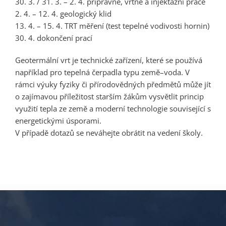
30. 3. / 31. 3. – 2. 4. přípravné, vrtné a injektážní práce
2. 4. – 12. 4. geologický klid
13. 4. – 15. 4. TRT měření (test tepelné vodivosti hornin)
30. 4. dokončení prací
Geotermální vrt je technické zařízení, které se používá
například pro tepelná čerpadla typu země–voda. V
rámci výuky fyziky či přírodovědných předmětů může jít
o zajímavou příležitost starším žákům vysvětlit princip
využití tepla ze země a moderní technologie související s
energetickými úsporami.
V případě dotazů se neváhejte obrátit na vedení školy.