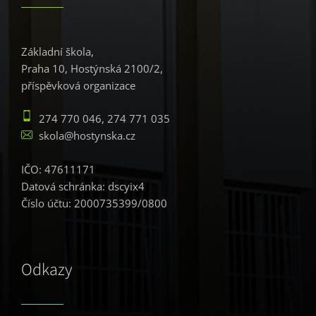
Základní škola,
Praha 10, Hostýnská 2100/2,
příspěvková organizace
274 770 046, 274 771 035
skola@hostynska.cz
IČO: 47611171
Datová schránka: dscyix4
Číslo účtu: 2000735399/0800
Odkazy