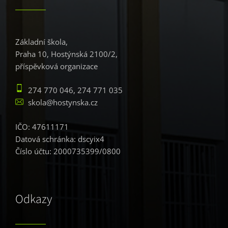
Základní škola,
Praha 10, Hostýnská 2100/2,
příspěvková organizace
274 770 046, 274 771 035
skola@hostynska.cz
IČO: 47611171
Datová schránka: dscyix4
Číslo účtu: 2000735399/0800
Odkazy