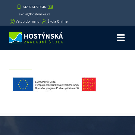
Skip
+420274770046
to
skola@hostynska.cz
content
Vstup do mailu
Škola Online
logo_spravne