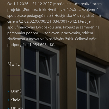
Od 1.1.2026 – 31.12.2027 je naše instituce realizátorem
projektu „Podpora inkluzivního vzdělávání a vzájemné
spolupráce pedagogů na ZŠ Hostýnská V“ s registračním
číslem CZ.02.02.XX/00/24_034/0017042, který je
spolufinancován Evropskou unií. Projekt je zaměřen na
personální podporu, vzdělávání pracovníků, sdílení
zkušeností a inovativní vzdělávání žáků. Celková výše
podpory činí 1 954 608,- Kč.
Menu
Domů
Škola
Učitelé