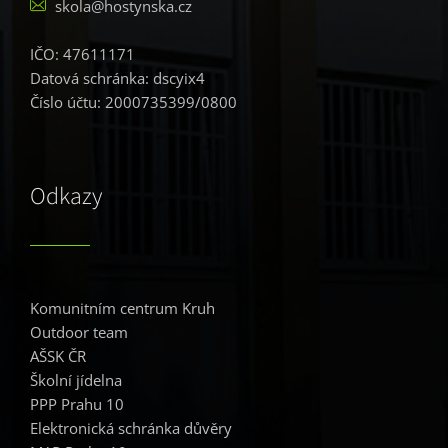
skola@hostynska.cz
IČO: 47611171
Datová schránka: dscyix4
Číslo účtu: 2000735399/0800
Odkazy
Komunitním centrum Kruh
Outdoor team
AŠSK ČR
Školní jídelna
PPP Prahu 10
Elektronická schránka důvěry