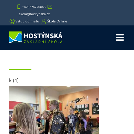
Skip
+420274770046
to
skola@hostynska.cz
content
Vstup do mailu
Škola Online
k (4)
k (4)