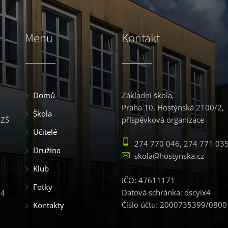
Menu
Kontakt
Domů
Základní škola,
Praha 10, Hostýnská 2100/2,
Škola
 ZŠ
příspěvková organizace
Učitelé
274 770 046, 274 771 03
Družina
skola@hostynska.cz
Klub
IČO: 47611171
Fotky
Datová schránka: dscyix4
54
Číslo účtu: 2000735399/0800
Kontakty