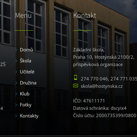
Menu
Kontakt
Domů
Základní škola,
Praha 10, Hostýnská 2100/2,
Škola
 ZŠ
příspěvková organizace
Učitelé
274 770 046, 274 771 03
Družina
skola@hostynska.cz
Klub
IČO: 47611171
Fotky
Datová schránka: dscyix4
54
Číslo účtu: 2000735399/0800
Kontakty