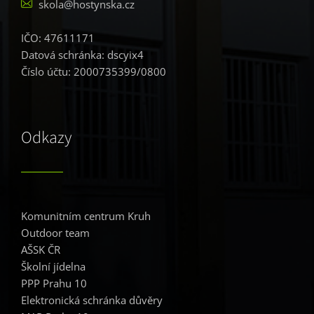
skola@hostynska.cz
IČO: 47611171
Datová schránka: dscyix4
Číslo účtu: 2000735399/0800
Odkazy
Komunitním centrum Kruh
Outdoor team
AŠSK ČR
Školní jídelna
PPP Prahu 10
Elektronická schránka důvěry