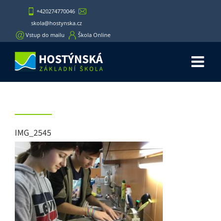
Skip
+420274770046
to
skola@hostynska.cz
content
Vstup do mailu
Škola Online
IMG_2545
IMG_2545