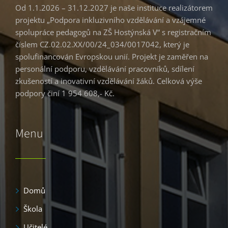
Od 1.1.2026 – 31.12.2027 je naše instituce realizátorem
projektu „Podpora inkluzivního vzdělávání a vzájemné
spolupráce pedagogů na ZŠ Hostýnská V“ s registračním
číslem CZ.02.02.XX/00/24_034/0017042, který je
spolufinancován Evropskou unií. Projekt je zaměřen na
personální podporu, vzdělávání pracovníků, sdílení
zkušeností a inovativní vzdělávání žáků. Celková výše
podpory činí 1 954 608,- Kč.
Menu
Domů
Škola
Učitelé