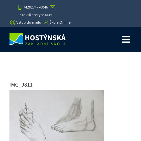
Skip
+420274770046
to
skola@hostynska.cz
content
Vstup do mailu
Škola Online
IMG_9811
IMG_9811