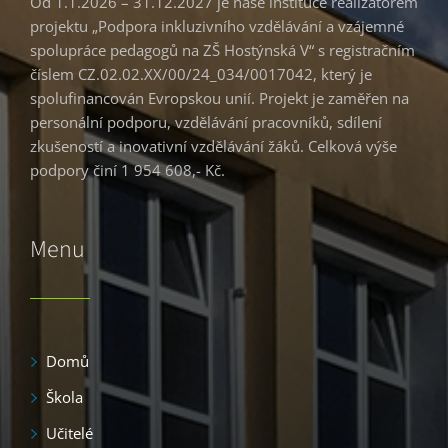
Od 1.1.2026 – 31.12.2027 je naše instituce realizátorem
projektu „Podpora inkluzivního vzdělávání a vzájemné
spolupráce pedagogů na ZŠ Hostýnská V“ s registračním
číslem CZ.02.02.XX/00/24_034/0017042, který je
spolufinancován Evropskou unií. Projekt je zaměřen na
personální podporu, vzdělávání pracovníků, sdílení
zkušeností a inovativní vzdělávání žáků. Celková výše
podpory činí 1 954 608,- Kč.
Menu
Domů
Škola
Učitelé