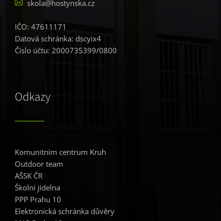
skola@hostynska.cz
IČO: 47611171
Datová schránka: dscyix4
Číslo účtu: 2000735399/0800
Odkazy
Komunitním centrum Kruh
Outdoor team
AŠSK ČR
Školní jídelna
PPP Prahu 10
Elektronická schránka důvěry