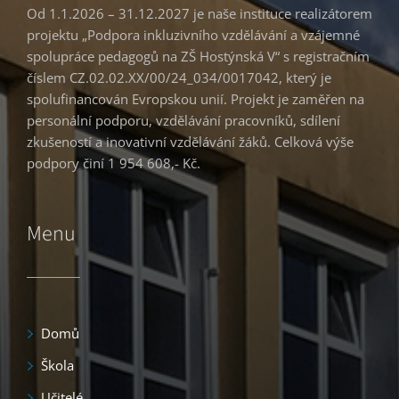
Od 1.1.2026 – 31.12.2027 je naše instituce realizátorem
projektu „Podpora inkluzivního vzdělávání a vzájemné
spolupráce pedagogů na ZŠ Hostýnská V“ s registračním
číslem CZ.02.02.XX/00/24_034/0017042, který je
spolufinancován Evropskou unií. Projekt je zaměřen na
personální podporu, vzdělávání pracovníků, sdílení
zkušeností a inovativní vzdělávání žáků. Celková výše
podpory činí 1 954 608,- Kč.
Menu
Domů
Škola
Učitelé