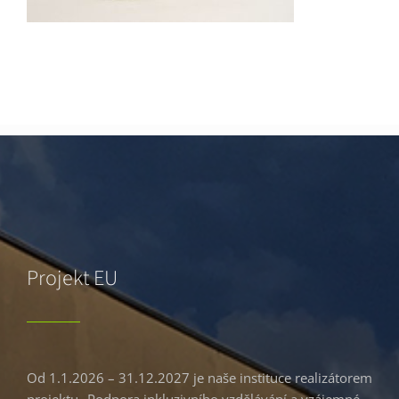
Projekt EU
Od 1.1.2026 – 31.12.2027 je naše instituce realizátorem
projektu „Podpora inkluzivního vzdělávání a vzájemné