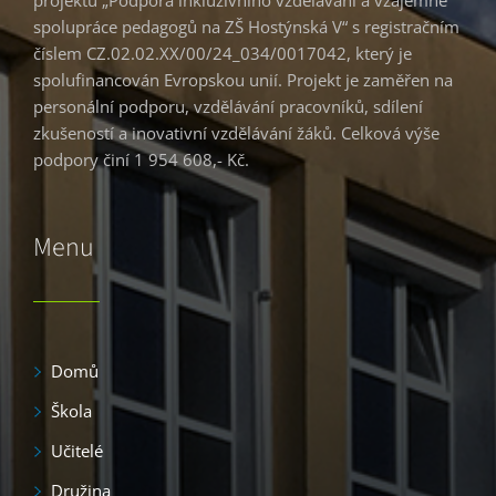
spolupráce pedagogů na ZŠ Hostýnská V“ s registračním
číslem CZ.02.02.XX/00/24_034/0017042, který je
spolufinancován Evropskou unií. Projekt je zaměřen na
personální podporu, vzdělávání pracovníků, sdílení
zkušeností a inovativní vzdělávání žáků. Celková výše
podpory činí 1 954 608,- Kč.
Menu
Domů
Škola
Učitelé
Družina