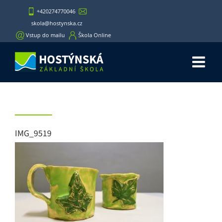
Skip
+420274770046
to
skola@hostynska.cz
content
Vstup do mailu
Škola Online
IMG_9519
IMG_9519