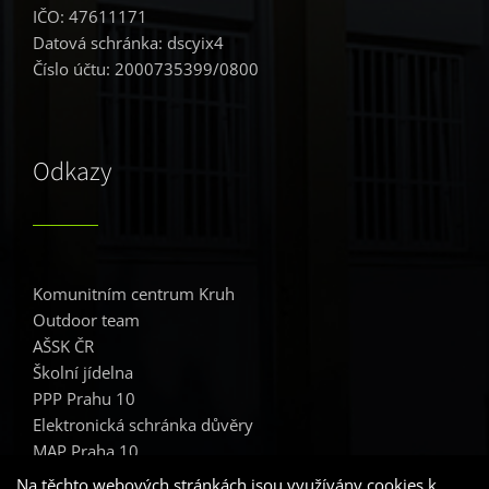
IČO: 47611171
Datová schránka: dscyix4
Číslo účtu: 2000735399/0800
Odkazy
Komunitním centrum Kruh
Outdoor team
AŠSK ČR
Školní jídelna
PPP Prahu 10
Elektronická schránka důvěry
MAP Praha 10
Na těchto webových stránkách jsou využívány cookies k