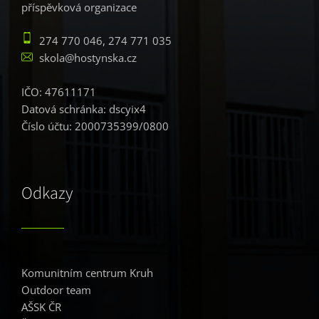
příspěvková organizace
274 770 046, 274 771 035
skola@hostynska.cz
IČO: 47611171
Datová schránka: dscyix4
Číslo účtu: 2000735399/0800
Odkazy
Komunitním centrum Kruh
Outdoor team
AŠSK ČR